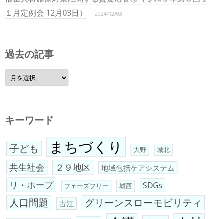
１月定例会 12月03日）
2024/12/03
過去の記事
過
去
の
記
事
キーワード
まちづくり
子ども
大野
城北
共生社会
２９地区
地域包括ケアシステム
リ・ホープ
SDGs
フェーズフリー
城西
人口問題
グリーンスローモビリティ
古江