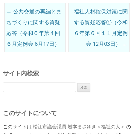
前
←
公共交通の再編とま
福祉人材確保対策に関
後
ちづくりに関する質疑
する質疑応答①（令和
の
応答（令和６年第４回
６年第６回１１月定例
記
６月定例会 6月17日）
会 12月03日）
→
事
サイト内検索
検
索:
このサイトについて
このサイトは
松江市議会議員 岩本まさゆき＜福祉の人＞
の