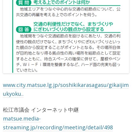
www.city.matsue.lg.jp/soshikikarasagasu/gikaijim
ukyoku..
松江市議会 インターネット中継
matsue.media-
streaming.jp/recording/meeting/detail/498