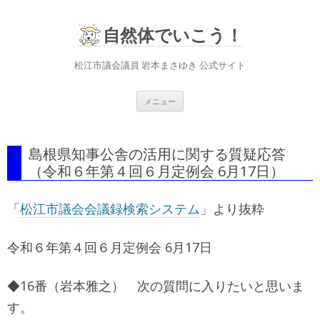
自然体でいこう！
松江市議会議員 岩本まさゆき 公式サイト
コ
メニュー
ン
テ
ン
ツ
へ
島根県知事公舎の活用に関する質疑応答
ス
キ
（令和６年第４回６月定例会 6月17日）
ッ
プ
「
松江市議会会議録検索システム
」より抜粋
令和６年第４回６月定例会 6月17日
◆16番（岩本雅之） 次の質問に入りたいと思いま
す。