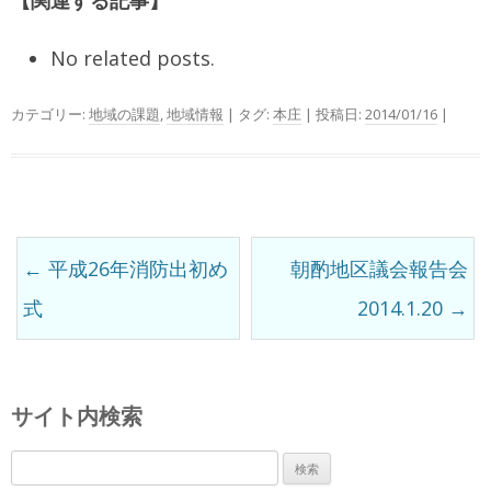
No related posts.
カテゴリー:
地域の課題
,
地域情報
| タグ:
本庄
| 投稿日:
2014/01/16
|
前
←
平成26年消防出初め
朝酌地区議会報告会
後
式
2014.1.20
→
の
記
事
サイト内検索
検
索: