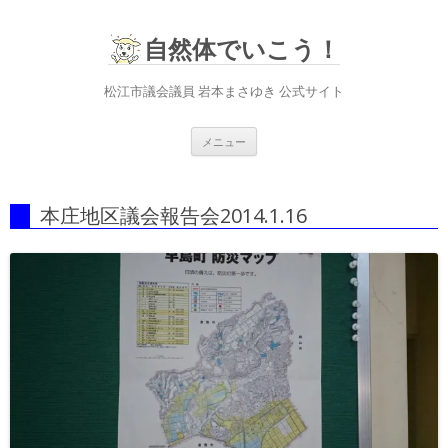
自然体でいこう！
松江市議会議員 岩本まさゆき 公式サイト
コ
メニュー
ン
テ
ン
ツ
へ
本庄地区議会報告会2014.1.16
ス
キ
ッ
プ