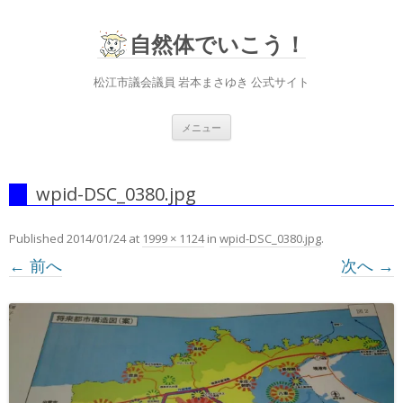
自然体でいこう！
松江市議会議員 岩本まさゆき 公式サイト
コ
メニュー
ン
テ
ン
ツ
へ
wpid-DSC_0380.jpg
ス
キ
ッ
プ
Published
2014/01/24
at
1999 × 1124
in
wpid-DSC_0380.jpg
.
← 前へ
次へ →